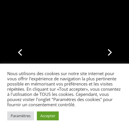
Nous utilisons des cookies sur notre site internet pour
vous offrir l'expérience de navigation la plus pertinente
possible en mémorisant vos préférences et les visites
répétées. En cliquant sur «Tout accepter», vous consentez
à l'utilisation de TOUS les cookies. Cependant, vous
pouvez visiter l'onglet "Paramètres des cookies" pour
fournir un consentement contrôlé.
Paramètres
Accepter
Rénovation halle des sports